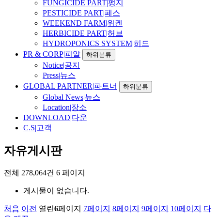
FUNGICIDE PART|펑지
PESTICIDE PART|페스
WEEKEND FARM|위켄
HERBICIDE PART|허브
HYDROPONICS SYSTEM|히드
PR & CORP|피알
하위분류
Notice|공지
Press|뉴스
GLOBAL PARTNER|파트너
하위분류
Global News|뉴스
Location|장소
DOWNLOAD|다운
C.S|고객
자유게시판
전체 278,064건
6 페이지
게시물이 없습니다.
처음
이전
열린
6
페이지
7
페이지
8
페이지
9
페이지
10
페이지
다