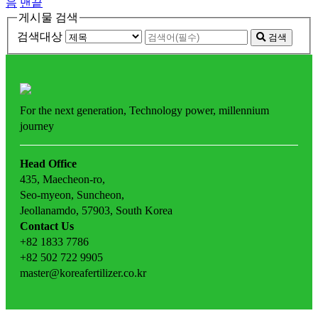
음
맨끝
게시물 검색
검색대상
검색
For the next generation,
Technology power,
millennium
journey
Head Office
435, Maecheon-ro,
Seo-myeon, Suncheon,
Jeollanamdo, 57903, South Korea
Contact Us
+82 1833 7786
+82 502 722 9905
master@koreafertilizer.co.kr