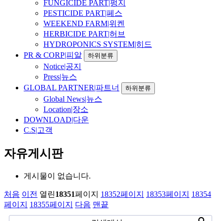
FUNGICIDE PART|펑지
PESTICIDE PART|페스
WEEKEND FARM|위켄
HERBICIDE PART|허브
HYDROPONICS SYSTEM|히드
PR & CORP|피알
하위분류
Notice|공지
Press|뉴스
GLOBAL PARTNER|파트너
하위분류
Global News|뉴스
Location|장소
DOWNLOAD|다운
C.S|고객
자유게시판
게시물이 없습니다.
처음
이전
열린
18351
페이지
18352
페이지
18353
페이지
18354
페이지
18355
페이지
다음
맨끝