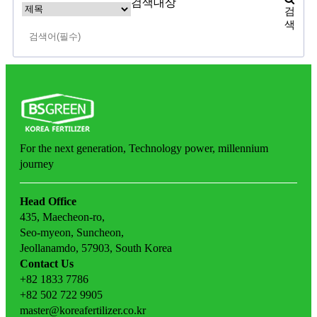
검색대상
검
색
For the next generation,
Technology power,
millennium
journey
Head Office
435, Maecheon-ro,
Seo-myeon, Suncheon,
Jeollanamdo, 57903, South Korea
Contact Us
+82 1833 7786
+82 502 722 9905
master@koreafertilizer.co.kr