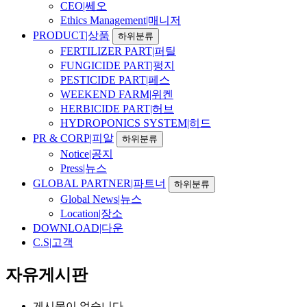
CEO|쎄오
Ethics Management|매니저
PRODUCT|상품
하위분류
FERTILIZER PART|퍼틸
FUNGICIDE PART|펑지
PESTICIDE PART|페스
WEEKEND FARM|위켄
HERBICIDE PART|허브
HYDROPONICS SYSTEM|히드
PR & CORP|피알
하위분류
Notice|공지
Press|뉴스
GLOBAL PARTNER|파트너
하위분류
Global News|뉴스
Location|장소
DOWNLOAD|다운
C.S|고객
자유게시판
게시물이 없습니다.